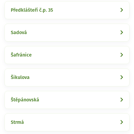
Předklášteří č.p. 35
Sadová
Šafránice
Šikulova
Štěpánovská
Strmá