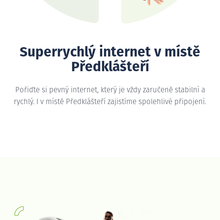
Superrychlý internet v místě
Předklášteří
Pořiďte si pevný internet, který je vždy zaručeně stabilní a
rychlý. I v místě Předklášteří zajistíme spolehlivé připojení.