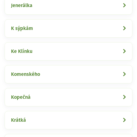
Jenerálka
K sýpkám
Ke Klínku
Komenského
Kopečná
Krátká