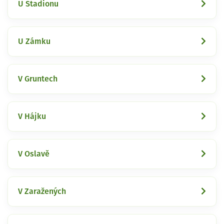
U Stadionu
U Zámku
V Gruntech
V Hájku
V Oslavě
V Zaražených