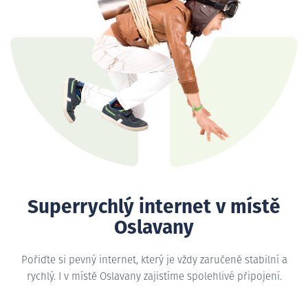
Superrychlý internet v místě
Oslavany
Pořiďte si pevný internet, který je vždy zaručeně stabilní a
rychlý. I v místě Oslavany zajistíme spolehlivé připojení.