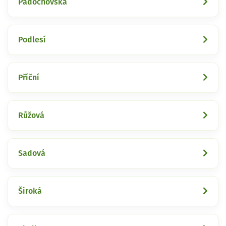
Padochovská
Podlesí
Příční
Růžová
Sadová
Široká