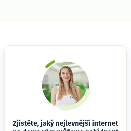
Zjistěte, jaký nejlevnější internet