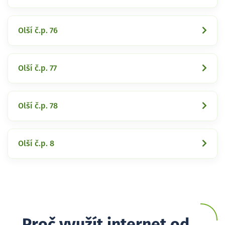
Olší č.p. 76
Olší č.p. 77
Olší č.p. 78
Olší č.p. 8
Proč využít internet od