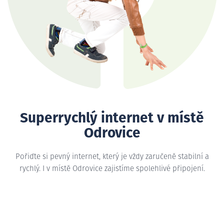
Superrychlý internet v místě
Odrovice
Pořiďte si pevný internet, který je vždy zaručeně stabilní a
rychlý. I v místě Odrovice zajistíme spolehlivé připojení.