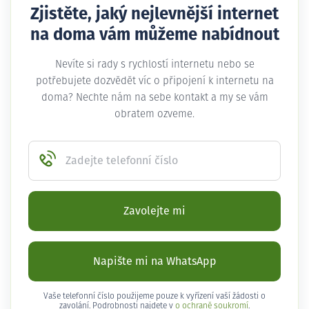
Zjistěte, jaký nejlevnější internet
na doma vám můžeme nabídnout
Nevíte si rady s rychlostí internetu nebo se
potřebujete dozvědět víc o připojení k internetu na
doma? Nechte nám na sebe kontakt a my se vám
obratem ozveme.
Zadejte telefonní číslo
Zavolejte mi
Napište mi na WhatsApp
Vaše telefonní číslo použijeme pouze k vyřízení vaší žádosti o
zavolání. Podrobnosti najdete v
o ochraně soukromí
.