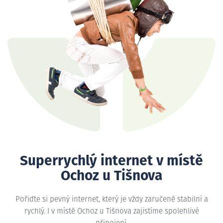
Superrychlý internet v místě
Ochoz u Tišnova
Pořiďte si pevný internet, který je vždy zaručeně stabilní a
rychlý. I v místě Ochoz u Tišnova zajistíme spolehlivé