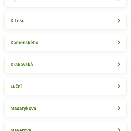
K Lesu
Komenského
Krakovská
Luční
Masarykova
Mayerova