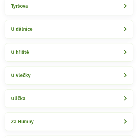
Tyršova
U dálnice
U hřiště
U Vlečky
Ulička
Za Humny