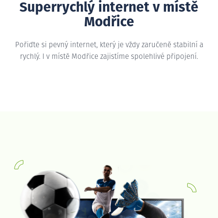
Superrychlý internet v místě
Modřice
Pořiďte si pevný internet, který je vždy zaručeně stabilní a
rychlý. I v místě Modřice zajistíme spolehlivé připojení.