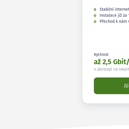
Stabilní interne
Instalace již za 
Přechod k nám 
Rychlost
až 2,5 Gbit
V závislosti na lokali
Zj