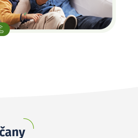
lčany