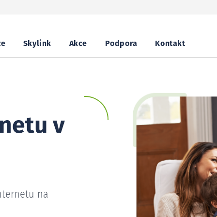
ze
Skylink
Akce
Podpora
Kontakt
netu v
nternetu na