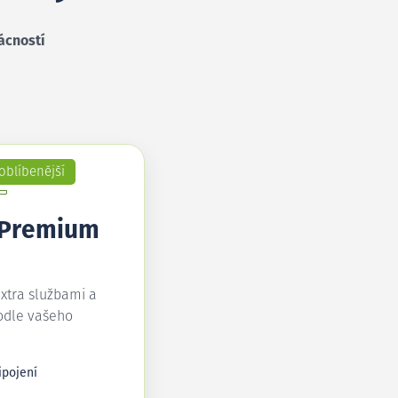
ácností
oblíbenější
 Premium
extra službami a
odle vašeho
ipojení