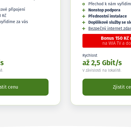
Přechod k nám vyřídím
tové připojení
Nonstop podpora
1 Kč
Přednostní instalace
vyřídíme za vás
Doplňkové služby se s
Bezpečný internet zd
Bonus 150 Kč
na WIA TV a d
Rychlost
/s
až 2,5 Gbit/s
tě.
V závislosti na lokalitě.
istit cenu
Zjistit c