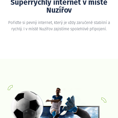
Superrychlý internet v místě
Nuzířov
Pořiďte si pevný internet, který je vždy zaručeně stabilní a
rychlý. I v místě Nuzířov zajistíme spolehlivé připojení.