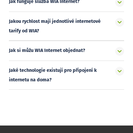
Jak funguje služba WIA Internet?
Jakou rychlost mají jednotlivé internetové
tarify od WIA?
Jak si můžu WIA Internet objednat?
Jaké technologie existují pro připojení k
internetu na doma?