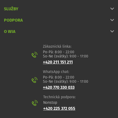
SLUŽBY
PODPORA
O WIA
Zákaznická linka:
Po-Pá: 8:00 - 22:00
So-Ne (svátky): 9:00 - 17:00
+420 211 151 211
WhatsApp chat:
Po-Pá: 8:00 - 22:00
So-Ne (svátky): 9:00 - 17:00
+420 770 330 033
Technická podpora:
Nonstop
+420 225 372 055