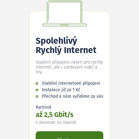
Spolehlivý
Rychlý Internet
Stabilní připojení nejen pro rychlý
internet, ale i sledování videí a
hry.
Stabilní internetové připojení
Instalace již za 1 Kč
Přechod k nám vyřídíme za vás
Rychlost
až 2,5 Gbit/s
V závislosti na lokalitě.