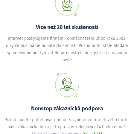
Více než 20 let zkušeností
Internet poskytujeme firmám i domácnostem už od roku 2002,
díky čemuž máme bohaté zkušenosti. Pokud proto stále hledáte
spolehlivého poskytovatele pro místo Lubné, jste na správném
místě.
Nonstop zákaznická podpora
Pokud budete potřebovat poradit s výběrem internetového tarifu,
naše zákaznická linka je tu pro vás k dispozici 24 hodin denně.