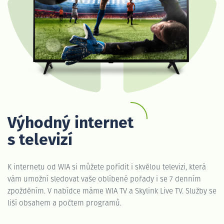
Výhodný internet
s televizí
K internetu od WIA si můžete pořídit i skvělou televizi, která
vám umožní sledovat vaše oblíbené pořady i se 7 denním
zpožděním. V nabídce máme WIA TV a Skylink Live TV. Služby se
liší obsahem a počtem programů.