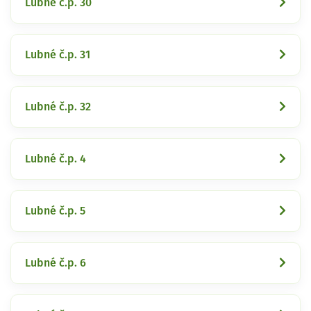
Lubné č.p. 30
Lubné č.p. 31
Lubné č.p. 32
Lubné č.p. 4
Lubné č.p. 5
Lubné č.p. 6