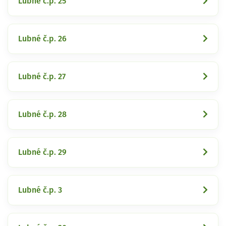
Lubné č.p. 25
Lubné č.p. 26
Lubné č.p. 27
Lubné č.p. 28
Lubné č.p. 29
Lubné č.p. 3