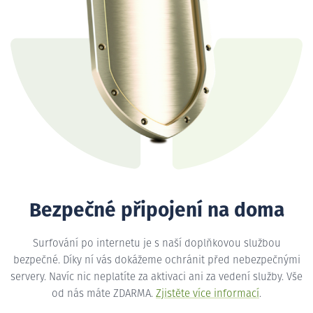
Bezpečné připojení na doma
Surfování po internetu je s naší doplňkovou službou
bezpečné. Díky ní vás dokážeme ochránit před nebezpečnými
servery. Navíc nic neplatíte za aktivaci ani za vedení služby. Vše
od nás máte ZDARMA.
Zjistěte více informací
.