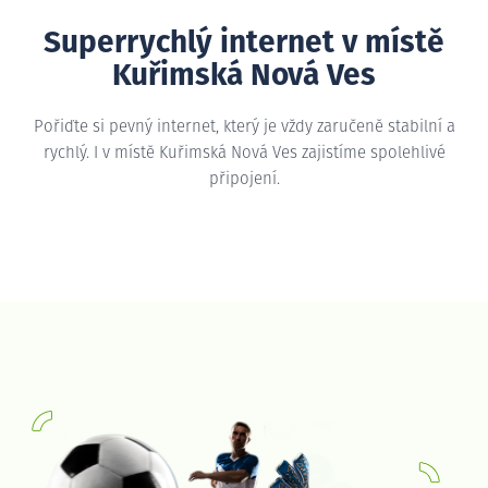
Superrychlý internet v místě
Kuřimská Nová Ves
Pořiďte si pevný internet, který je vždy zaručeně stabilní a
rychlý. I v místě Kuřimská Nová Ves zajistíme spolehlivé
připojení.