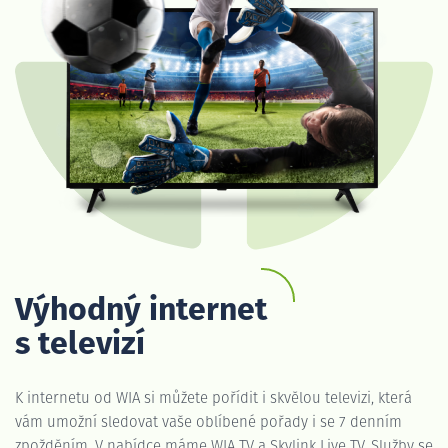
Výhodný internet
s televizí
K internetu od WIA si můžete pořídit i skvělou televizi, která
vám umožní sledovat vaše oblíbené pořady i se 7 denním
zpožděním. V nabídce máme WIA TV a Skylink Live TV. Služby se