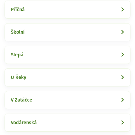
Příčná
Školní
Slepá
U Řeky
V Zatáčce
Vodárenská