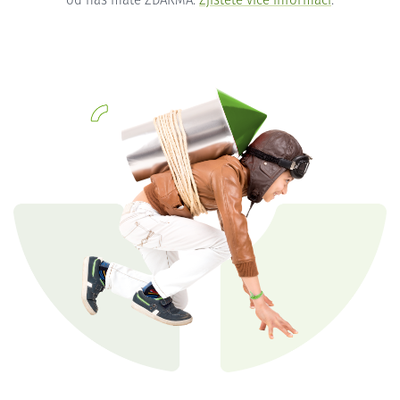
od nás máte ZDARMA.
Zjistěte více informací
.