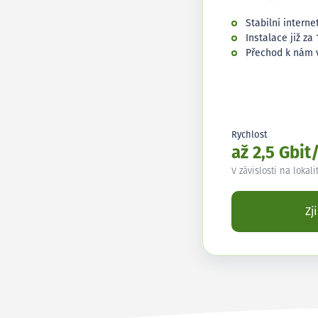
Stabilní interne
Instalace již za 
Přechod k nám 
Rychlost
až 2,5 Gbit
V závislosti na lokali
Zj