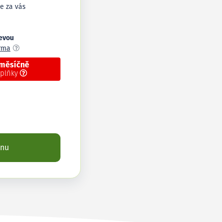
e za vás
levou
arma
 měsíčně
oplňky
enu