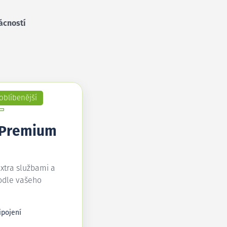
ácností
oblíbenější
 Premium
extra službami a
odle vašeho
ipojení