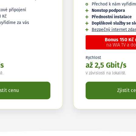
Přechod k nám vyřídím
tové připojení
Nonstop podpora
1 Kč
Přednostní instalace
vyřídíme za vás
Doplňkové služby se s
Bezpečný internet zd
Bonus 150 Kč
na WIA TV a d
Rychlost
/s
až 2,5 Gbit/s
tě.
V závislosti na lokalitě.
istit cenu
Zjistit c