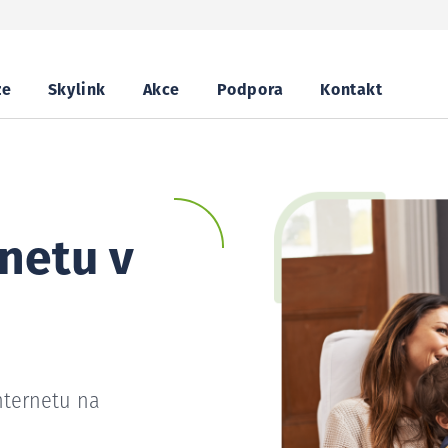
ze
Skylink
Akce
Podpora
Kontakt
netu v
nternetu na