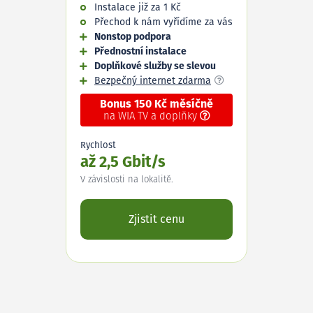
Instalace již za 1 Kč
Přechod k nám vyřídíme za vás
Nonstop podpora
Přednostní instalace
Doplňkové služby se slevou
Bezpečný internet zdarma
Bonus 150 Kč měsíčně
na WIA TV a doplňky
Rychlost
až 2,5 Gbit/s
V závislosti na lokalitě.
Zjistit cenu