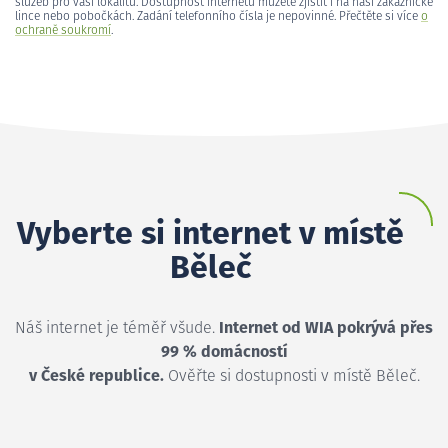
služeb pro vaši lokalitu. Dostupnost internetu můžete zjistit i na naší zákaznické
lince nebo pobočkách. Zadání telefonního čísla je nepovinné. Přečtěte si více
o
ochraně soukromí
.
Vyberte si internet v místě
Běleč
Náš internet je téměř všude.
Internet od WIA pokrývá přes
99 % domácností
v České republice.
Ověřte si dostupnosti v místě Běleč.