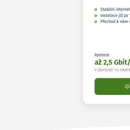
Stabilní interne
Instalace již za 
Přechod k nám 
Rychlost
až 2,5 Gbit
V závislosti na lokali
Zj