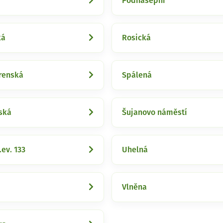
Podnásepní
ká
Rosická
renská
Spálená
ská
Šujanovo náměstí
.ev. 133
Uhelná
Vlněna