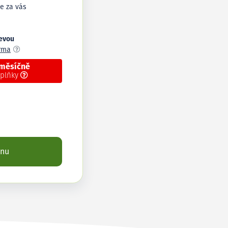
e za vás
levou
arma
 měsíčně
oplňky
enu