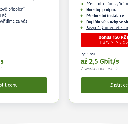
Přechod k nám vyřídím
tové připojení
Nonstop podpora
1 Kč
Přednostní instalace
vyřídíme za vás
Doplňkové služby se s
Bezpečný internet zd
Bonus 150 Kč
na WIA TV a d
Rychlost
/s
až 2,5 Gbit/s
tě.
V závislosti na lokalitě.
istit cenu
Zjistit c