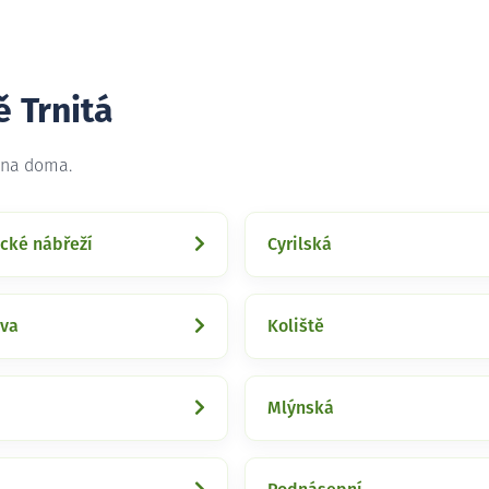
ě Trnitá
t na doma.
cké nábřeží
Cyrilská
ova
Koliště
Mlýnská