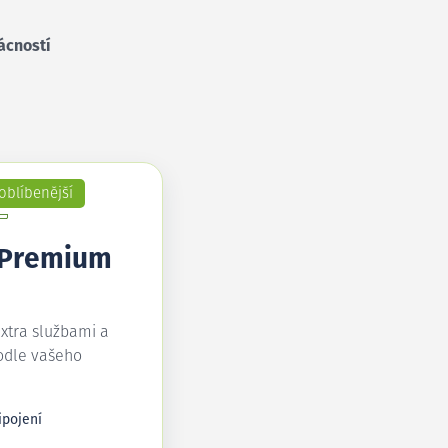
ácností
oblíbenější
 Premium
extra službami a
odle vašeho
ipojení