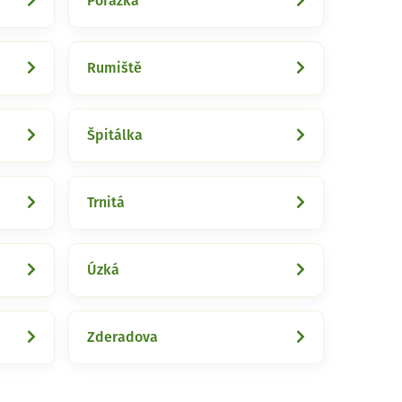
Porážka
Rumiště
Špitálka
Trnitá
Úzká
Zderadova