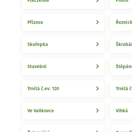
Placzkova
Plotní
Přízova
Řeznic
Skořepka
Škrobá
Stavební
Štěpán
Trnitá č.ev. 120
Trnitá č
Ve Vaňkovce
Vlhká