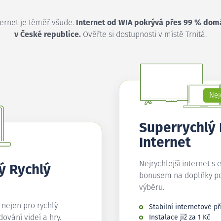
ternet je téměř všude.
Internet od WIA pokrývá přes 99 % dom
v České republice.
Ověřte si dostupnosti v místě Trnitá.
Nej
Superrychlý
Internet
Nejrychlejší internet s 
ý Rychlý
bonusem na doplňky p
výběru.
í nejen pro rychlý
Stabilní internetové př
edování videí a hry.
Instalace již za 1 Kč