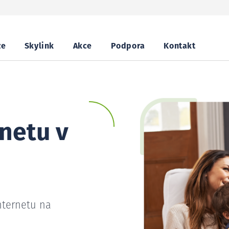
ze
Skylink
Akce
Podpora
Kontakt
netu v
nternetu na