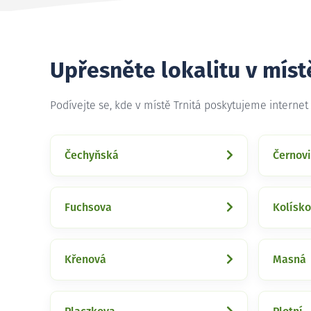
Upřesněte lokalitu v míst
Podívejte se, kde v místě Trnitá poskytujeme interne
Čechyňská
Černovi
Fuchsova
Kolísk
Křenová
Masná