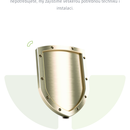
nepotřebujete, my zajistíme veškerou potřebnou techniku i
instalaci.