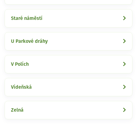
Staré náměstí
U Parkové dráhy
V Polích
Vídeňská
Zelná