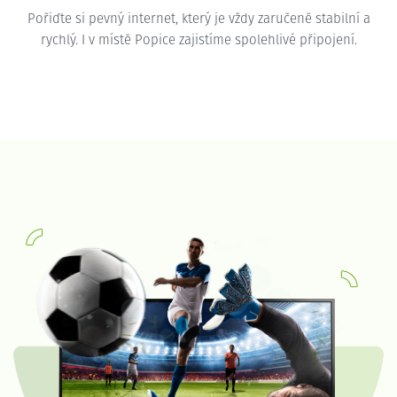
Pořiďte si pevný internet, který je vždy zaručeně stabilní a
rychlý. I v místě Popice zajistíme spolehlivé připojení.