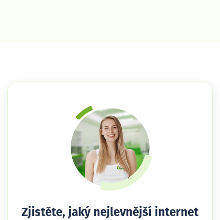
Zjistěte, jaký nejlevnější internet