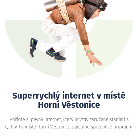
Superrychlý internet v místě
Horní Věstonice
Pořiďte si pevný internet, který je vždy zaručeně stabilní a
rychlý. I v místě Horní Věstonice zajistíme spolehlivé připojení.