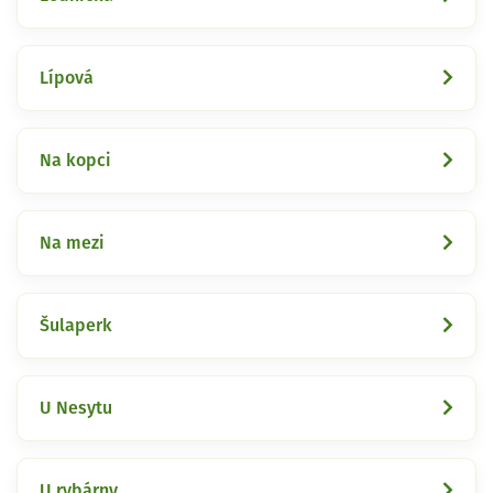
Lípová
Na kopci
Na mezi
Šulaperk
U Nesytu
U rybárny