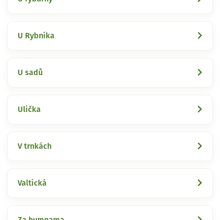
U Rybníka
U sadů
Ulička
V trnkách
Valtická
Za humnama