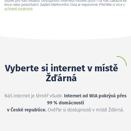
služeb pro vaši lokalitu. Dostupnost internetu můžete zjistit i na naší zákaznické
lince nebo pobočkách. Zadání telefonního čísla je nepovinné. Přečtěte si více
o
ochraně soukromí
.
Vyberte si internet v místě
Žďárná
Náš internet je téměř všude.
Internet od WIA pokrývá přes
99 % domácností
v České republice.
Ověřte si dostupnosti v místě Žďárná.