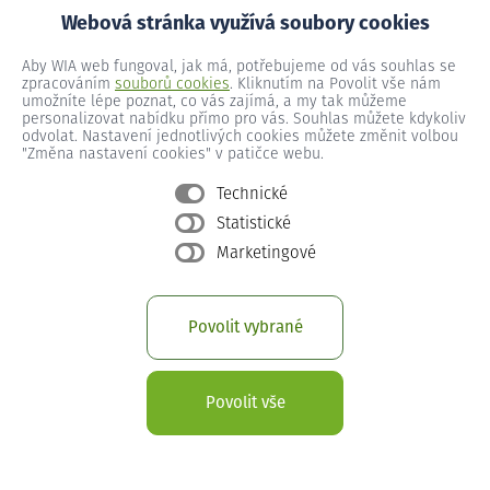
Webová stránka využívá soubory cookies
Žďárná č.p. 222
Aby WIA web fungoval, jak má, potřebujeme od vás souhlas se
zpracováním
souborů cookies
. Kliknutím na Povolit vše nám
umožníte lépe poznat, co vás zajímá, a my tak můžeme
personalizovat nabídku přímo pro vás. Souhlas můžete kdykoliv
Žďárná č.p. 223
odvolat. Nastavení jednotlivých cookies můžete změnit volbou
"Změna nastavení cookies" v patičce webu.
Technické
Žďárná č.p. 224
Statistické
Marketingové
Žďárná č.p. 225
Povolit vybrané
Žďárná č.p. 226
Povolit vše
Žďárná č.p. 227