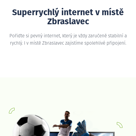
Superrychlý internet v místě
Zbraslavec
Pořiďte si pevný internet, který je vždy zaručeně stabilní a
rychlý. I v místě Zbraslavec zajistíme spolehlivé připojení.