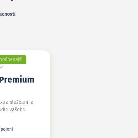
ácností
oblíbenější
 Premium
extra službami a
odle vašeho
ipojení