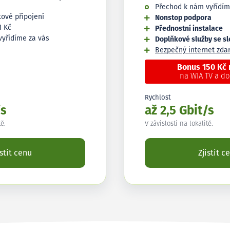
Přechod k nám vyřídím
tové připojení
Nonstop podpora
1 Kč
Přednostní instalace
vyřídíme za vás
Doplňkové služby se s
Bezpečný internet zd
Bonus 150 Kč
na WIA TV a d
Rychlost
/s
až 2,5 Gbit/s
tě.
V závislosti na lokalitě.
istit cenu
Zjistit c