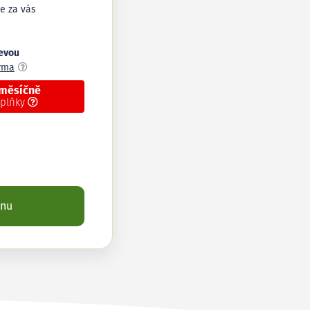
e za vás
levou
arma
 měsíčně
oplňky
enu