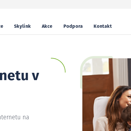
ze
Skylink
Akce
Podpora
Kontakt
netu v
nternetu na