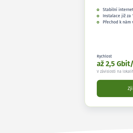
Stabilní interne
Instalace již za 
Přechod k nám 
Rychlost
až 2,5 Gbit
V závislosti na lokali
Zj