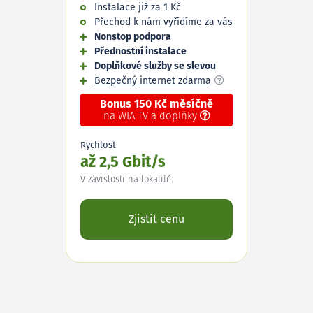
Instalace již za 1 Kč
Přechod k nám vyřídíme za vás
Nonstop podpora
Přednostní instalace
Doplňkové služby se slevou
Bezpečný internet zdarma
Bonus 150 Kč měsíčně
na WIA TV a doplňky
Rychlost
až 2,5 Gbit/s
V závislosti na lokalitě.
Zjistit cenu