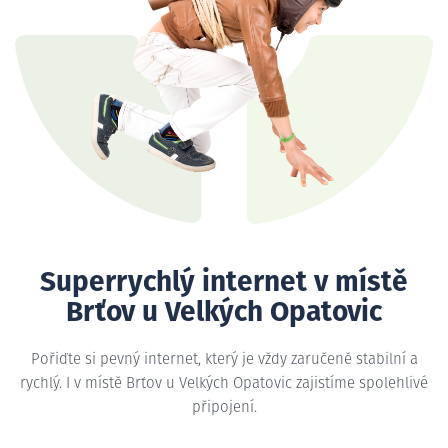
Superrychlý internet v místě
Brťov u Velkých Opatovic
Pořiďte si pevný internet, který je vždy zaručeně stabilní a
rychlý. I v místě Brťov u Velkých Opatovic zajistíme spolehlivé
připojení.