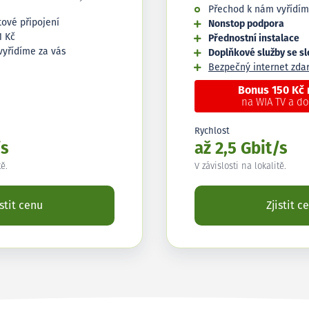
Přechod k nám vyřídím
tové připojení
Nonstop podpora
1 Kč
Přednostní instalace
vyřídíme za vás
Doplňkové služby se s
Bezpečný internet zd
Bonus 150 Kč
na WIA TV a d
Rychlost
/s
až 2,5 Gbit/s
tě.
V závislosti na lokalitě.
istit cenu
Zjistit c