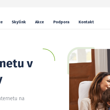
ze
Skylink
Akce
Podpora
Kontakt
netu v
y
nternetu na