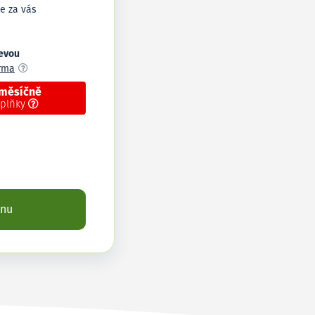
e za vás
levou
arma
 měsíčně
oplňky
enu