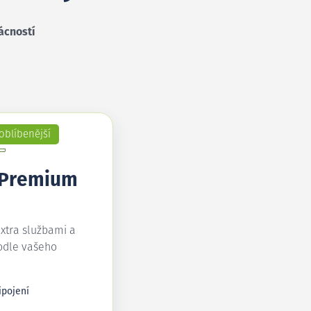
ácností
oblíbenější
 Premium
extra službami a
odle vašeho
ipojení