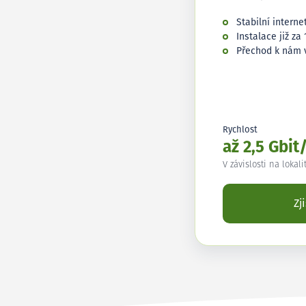
Stabilní interne
Instalace již za 
Přechod k nám 
Rychlost
až 2,5 Gbit
V závislosti na lokali
Zj