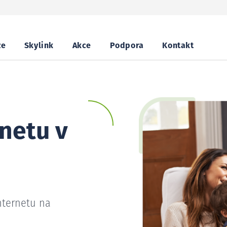
ze
Skylink
Akce
Podpora
Kontakt
netu v
nternetu na