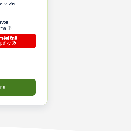
e za vás
levou
arma
 měsíčně
oplňky
enu