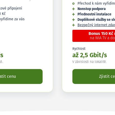
Přechod k nám vyřídím
tové připojení
Nonstop podpora
1 Kč
Přednostní instalace
vyřídíme za vás
Doplňkové služby se s
Bezpečný internet zd
Bonus 150 Kč
na WIA TV a d
Rychlost
/s
až 2,5 Gbit/s
tě.
V závislosti na lokalitě.
istit cenu
Zjistit c