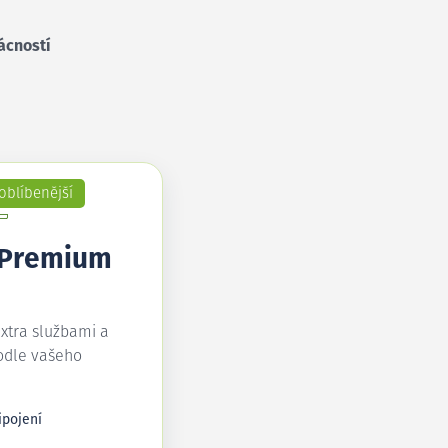
ácností
oblíbenější
 Premium
extra službami a
odle vašeho
ipojení