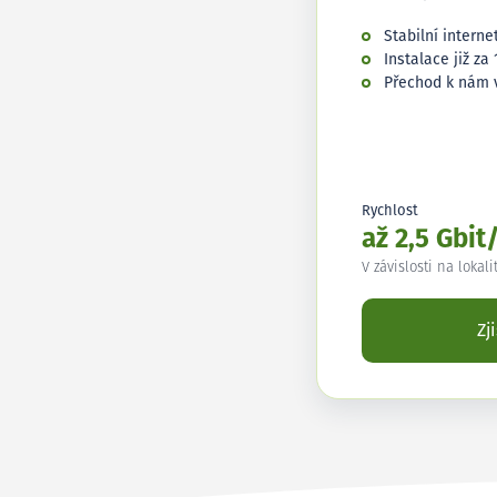
Stabilní interne
Instalace již za 
Přechod k nám 
Rychlost
až 2,5 Gbit
V závislosti na lokali
Zj