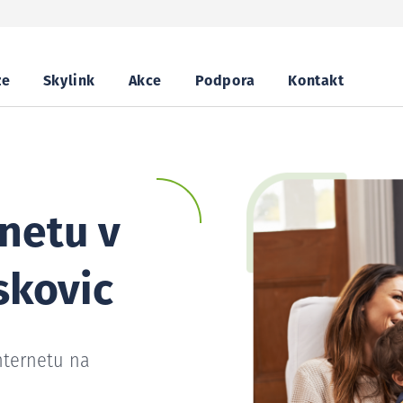
ze
Skylink
Akce
Podpora
Kontakt
netu v
skovic
nternetu na