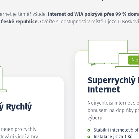
ternet je téměř všude.
Internet od WIA pokrývá přes 99 % dom
 České republice.
Ověřte si dostupnosti v místě Újezd u Boskovi
Nej
Superrychlý
Internet
Nejrychlejší internet s 
ý Rychlý
bonusem na doplňky p
výběru.
í nejen pro rychlý
Stabilní internetové př
edování videí a hry.
Instalace již za 1 Kč