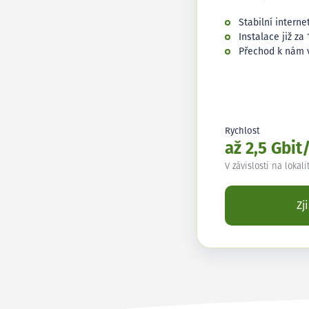
Stabilní interne
Instalace již za 
Přechod k nám 
Rychlost
až 2,5 Gbit
V závislosti na lokali
Zj