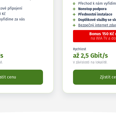
Přechod k nám vyřídím
tové připojení
Nonstop podpora
1 Kč
Přednostní instalace
vyřídíme za vás
Doplňkové služby se s
Bezpečný internet zd
Bonus 150 Kč
na WIA TV a d
Rychlost
/s
až 2,5 Gbit/s
tě.
V závislosti na lokalitě.
istit cenu
Zjistit c