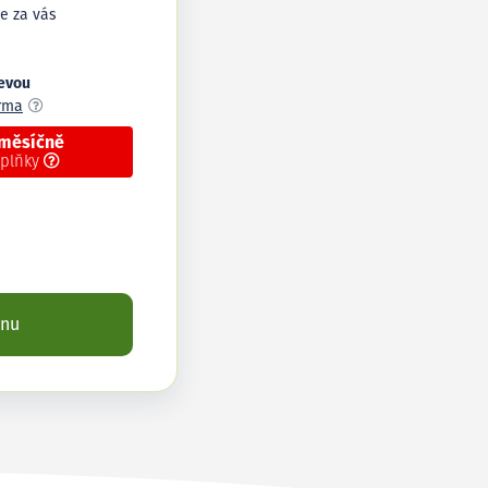
e za vás
levou
arma
 měsíčně
oplňky
enu