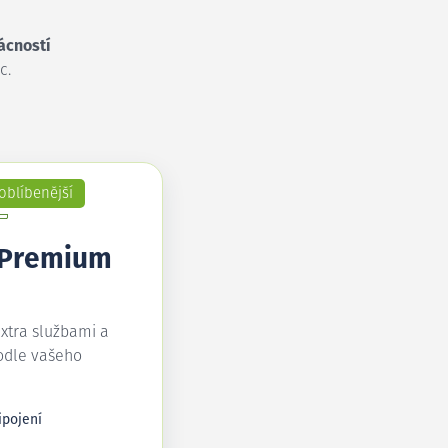
ácností
c.
oblíbenější
 Premium
extra službami a
odle vašeho
ipojení