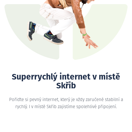
Superrychlý internet v místě
Skřib
Pořiďte si pevný internet, který je vždy zaručeně stabilní a
rychlý. I v místě Skřib zajistíme spolehlivé připojení.