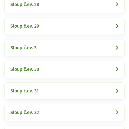
Sloup č.ev. 28
Sloup č.ev. 29
Sloup č.ev. 3
Sloup č.ev. 30
Sloup č.ev. 31
Sloup č.ev. 32