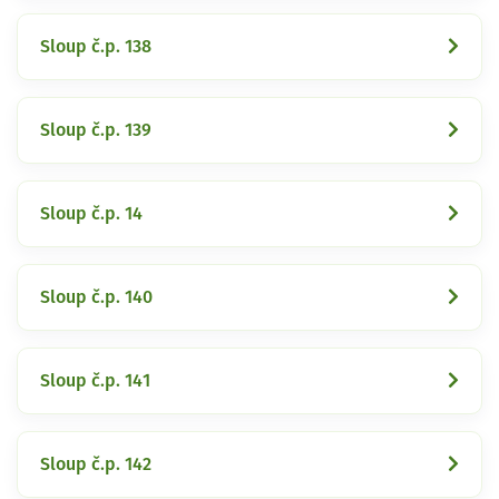
Sloup č.p. 138
Sloup č.p. 139
Sloup č.p. 14
Sloup č.p. 140
Sloup č.p. 141
Sloup č.p. 142