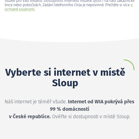
služeb pro vaši lokalitu. Dostupnost internetu můžete zjistit i na naší zákaznické
lince nebo pobočkách. Zadání telefonního čísla je nepovinné. Přečtěte si více
o
ochraně soukromí
.
Vyberte si internet v místě
Sloup
Náš internet je téměř všude.
Internet od WIA pokrývá přes
99 % domácností
v České republice.
Ověřte si dostupnosti v místě Sloup.