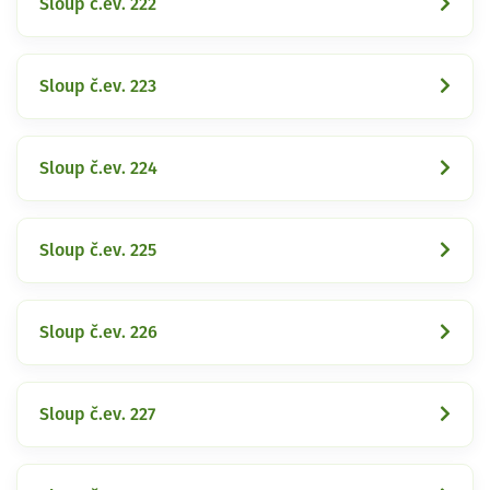
Sloup č.ev. 222
Sloup č.ev. 223
Sloup č.ev. 224
Sloup č.ev. 225
Sloup č.ev. 226
Sloup č.ev. 227