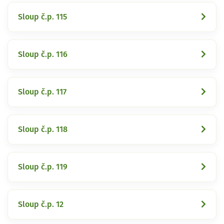
Sloup č.p. 115
Sloup č.p. 116
Sloup č.p. 117
Sloup č.p. 118
Sloup č.p. 119
Sloup č.p. 12