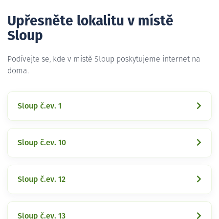
Upřesněte lokalitu v místě
Sloup
Podívejte se, kde v místě Sloup poskytujeme internet na
doma.
Sloup č.ev. 1
Sloup č.ev. 10
Sloup č.ev. 12
Sloup č.ev. 13