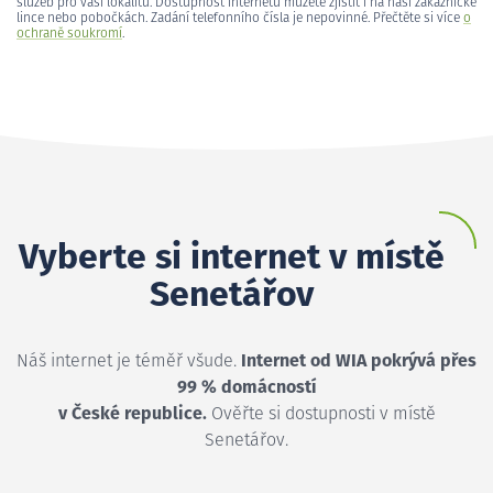
služeb pro vaši lokalitu. Dostupnost internetu můžete zjistit i na naší zákaznické
lince nebo pobočkách. Zadání telefonního čísla je nepovinné. Přečtěte si více
o
ochraně soukromí
.
Vyberte si internet v místě
Senetářov
Náš internet je téměř všude.
Internet od WIA pokrývá přes
99 % domácností
v České republice.
Ověřte si dostupnosti v místě
Senetářov.