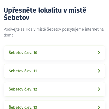
Upřesněte lokalitu v místě
Šebetov
Podívejte se, kde v místě Šebetov poskytujeme internet na
doma.
Šebetov č.ev. 10
Šebetov č.ev. 11
Šebetov č.ev. 12
Šebetov č.ev. 13