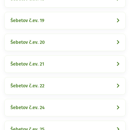
Šebetov č.ev. 19
Šebetov č.ev. 20
Šebetov č.ev. 21
Šebetov č.ev. 22
Šebetov č.ev. 24
Šebetov č.ev. 25