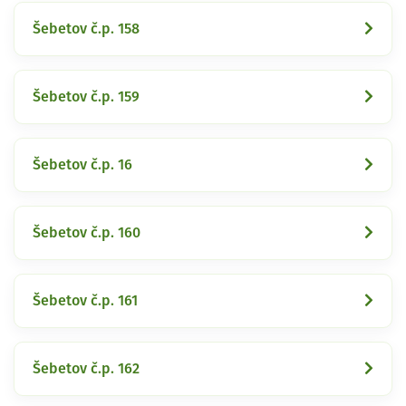
Šebetov č.p. 158
Šebetov č.p. 159
Šebetov č.p. 16
Šebetov č.p. 160
Šebetov č.p. 161
Šebetov č.p. 162