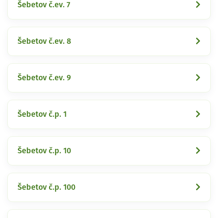
Šebetov č.ev. 7
Šebetov č.ev. 8
Šebetov č.ev. 9
Šebetov č.p. 1
Šebetov č.p. 10
Šebetov č.p. 100