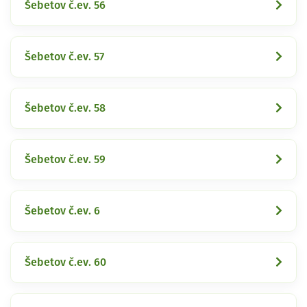
Šebetov č.ev. 56
Šebetov č.ev. 57
Šebetov č.ev. 58
Šebetov č.ev. 59
Šebetov č.ev. 6
Šebetov č.ev. 60