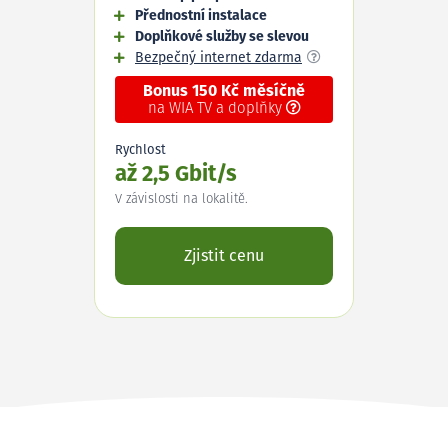
Přednostní instalace
Doplňkové služby se slevou
Bezpečný internet zdarma
Bonus 150 Kč měsíčně
na WIA TV a doplňky
Rychlost
až 2,5 Gbit/s
V závislosti na lokalitě.
Zjistit cenu