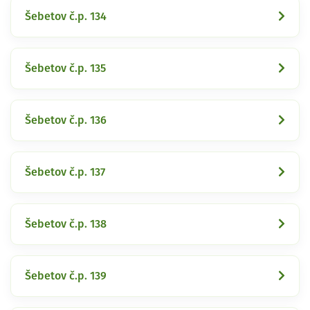
Šebetov č.p. 134
Šebetov č.p. 135
Šebetov č.p. 136
Šebetov č.p. 137
Šebetov č.p. 138
Šebetov č.p. 139