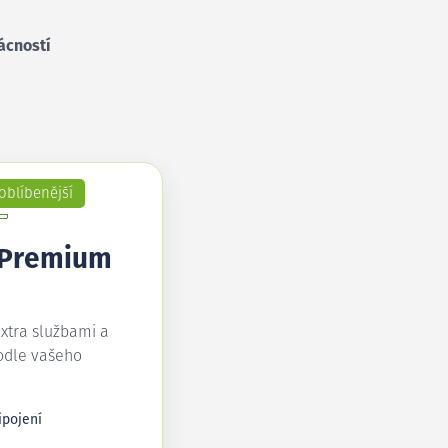
ácností
oblíbenější
 Premium
extra službami a
odle vašeho
ipojení