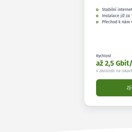
Stabilní interne
Instalace již za 
Přechod k nám 
Rychlost
až 2,5 Gbit
V závislosti na lokali
Zj