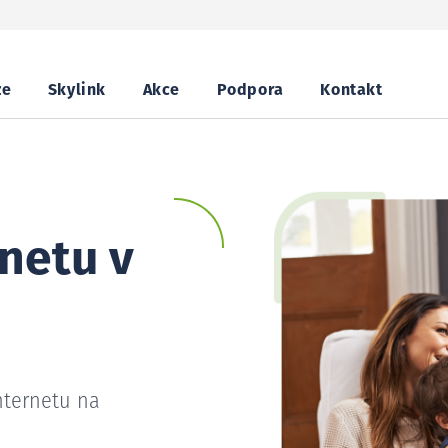
ze
Skylink
Akce
Podpora
Kontakt
netu v
nternetu na