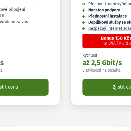
Přechod k nám vyřídím
tové připojení
Nonstop podpora
1 Kč
Přednostní instalace
vyřídíme za vás
Doplňkové služby se s
Bezpečný internet zd
Bonus 150 Kč
na WIA TV a d
Rychlost
/s
až 2,5 Gbit/s
tě.
V závislosti na lokalitě.
istit cenu
Zjistit c