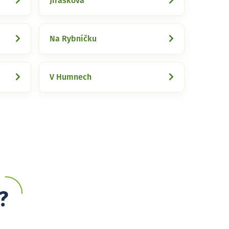
Jiráskova
Na Rybníčku
V Humnech
?