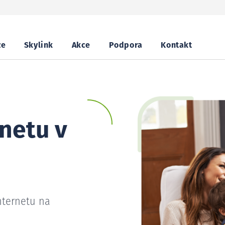
ze
Skylink
Akce
Podpora
Kontakt
netu v
nternetu na