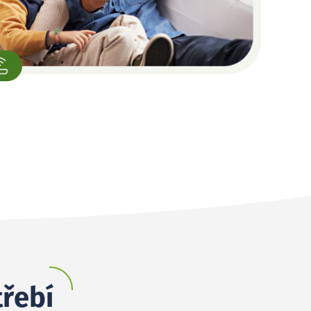
třebí