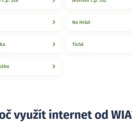
í č.p. 328
Jestřebí č.p. 332
Na Hrázi
žka
Tichá
kého
oč využít internet od WIA