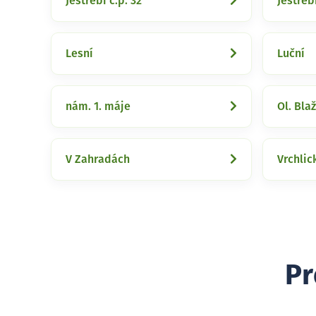
Jestřebí č.p. 32
Jestřeb
Lesní
Luční
nám. 1. máje
Ol. Bla
V Zahradách
Vrchlic
Pr