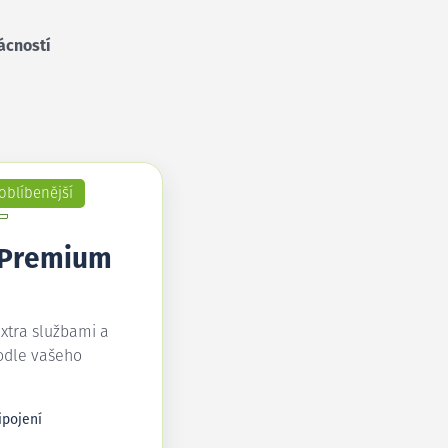
ácností
oblíbenější
 Premium
extra službami a
odle vašeho
ipojení