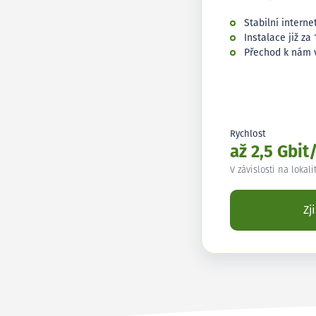
Stabilní interne
Instalace již za 
Přechod k nám 
Rychlost
až 2,5 Gbit
V závislosti na lokali
Zj