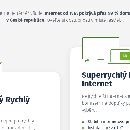
ternet je téměř všude.
Internet od WIA pokrývá přes 99 % dom
v České republice.
Ověřte si dostupnosti v místě Jestřebí.
Nej
Superrychlý
Internet
Nejrychlejší internet s 
ý Rychlý
bonusem na doplňky p
výběru.
í nejen pro rychlý
Stabilní internetové př
edování videí a hry.
Instalace již za 1 Kč