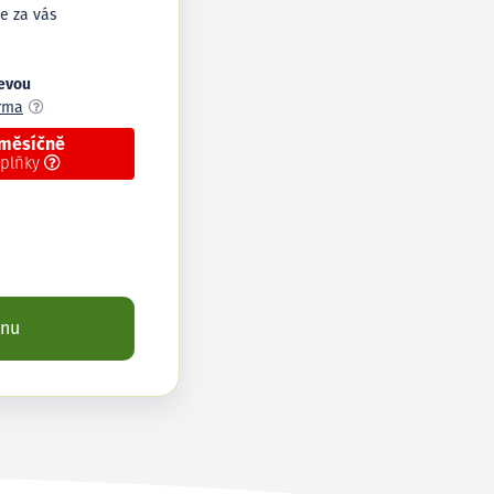
e za vás
levou
arma
 měsíčně
oplňky
enu