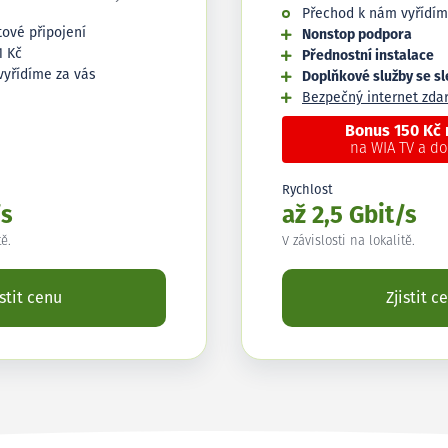
Přechod k nám vyřídím
tové připojení
Nonstop podpora
1 Kč
Přednostní instalace
vyřídíme za vás
Doplňkové služby se s
Bezpečný internet zd
Bonus 150 Kč
na WIA TV a d
Rychlost
/s
až 2,5 Gbit/s
tě.
V závislosti na lokalitě.
istit cenu
Zjistit c