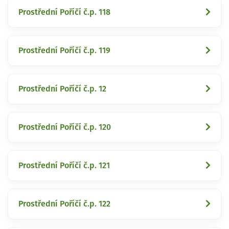
Prostřední Poříčí č.p. 118
Prostřední Poříčí č.p. 119
Prostřední Poříčí č.p. 12
Prostřední Poříčí č.p. 120
Prostřední Poříčí č.p. 121
Prostřední Poříčí č.p. 122