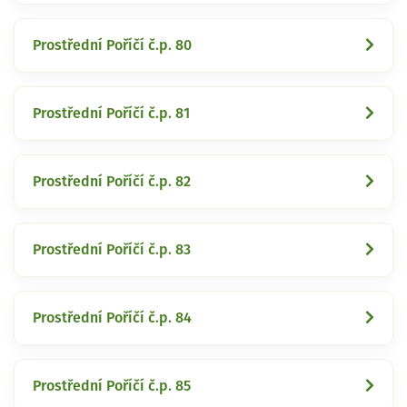
Prostřední Poříčí č.p. 80
Prostřední Poříčí č.p. 81
Prostřední Poříčí č.p. 82
Prostřední Poříčí č.p. 83
Prostřední Poříčí č.p. 84
Prostřední Poříčí č.p. 85