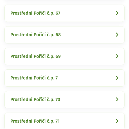
Prostřední Poříčí č.p. 67
Prostřední Poříčí č.p. 68
Prostřední Poříčí č.p. 69
Prostřední Poříčí č.p. 7
Prostřední Poříčí č.p. 70
Prostřední Poříčí č.p. 71