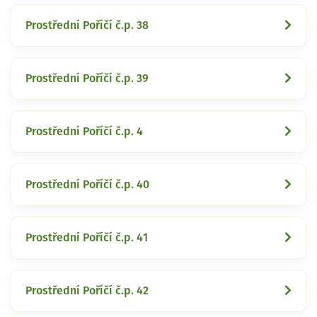
Prostřední Poříčí č.p. 38
Prostřední Poříčí č.p. 39
Prostřední Poříčí č.p. 4
Prostřední Poříčí č.p. 40
Prostřední Poříčí č.p. 41
Prostřední Poříčí č.p. 42