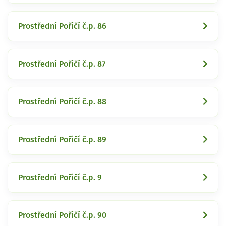
Prostřední Poříčí č.p. 86
Prostřední Poříčí č.p. 87
Prostřední Poříčí č.p. 88
Prostřední Poříčí č.p. 89
Prostřední Poříčí č.p. 9
Prostřední Poříčí č.p. 90