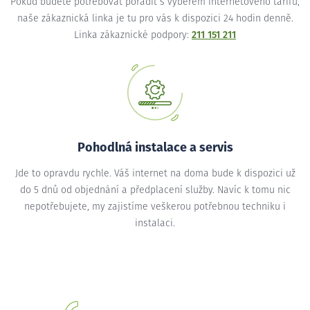
Pokud budete potřebovat poradit s výběrem internetového tarifu,
naše zákaznická linka je tu pro vás k dispozici 24 hodin denně.
Linka zákaznické podpory:
211 151 211
Pohodlná instalace a servis
Jde to opravdu rychle. Váš internet na doma bude k dispozici už
do 5 dnů od objednání a předplacení služby. Navíc k tomu nic
nepotřebujete, my zajistíme veškerou potřebnou techniku i
instalaci.