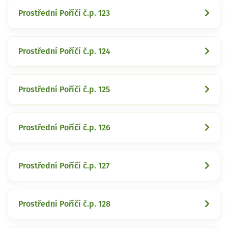
Prostřední Poříčí č.p. 123
Prostřední Poříčí č.p. 124
Prostřední Poříčí č.p. 125
Prostřední Poříčí č.p. 126
Prostřední Poříčí č.p. 127
Prostřední Poříčí č.p. 128