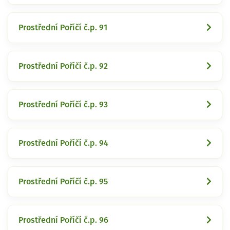
Prostřední Poříčí č.p. 91
Prostřední Poříčí č.p. 92
Prostřední Poříčí č.p. 93
Prostřední Poříčí č.p. 94
Prostřední Poříčí č.p. 95
Prostřední Poříčí č.p. 96