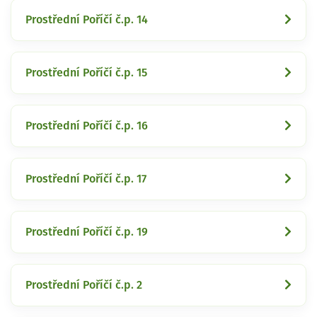
Prostřední Poříčí č.p. 14
Prostřední Poříčí č.p. 15
Prostřední Poříčí č.p. 16
Prostřední Poříčí č.p. 17
Prostřední Poříčí č.p. 19
Prostřední Poříčí č.p. 2