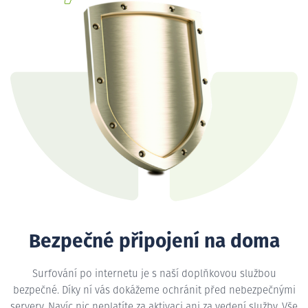
Bezpečné připojení na doma
Surfování po internetu je s naší doplňkovou službou
bezpečné. Díky ní vás dokážeme ochránit před nebezpečnými
servery. Navíc nic neplatíte za aktivaci ani za vedení služby. Vše