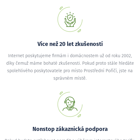
Více než 20 let zkušeností
Internet poskytujeme firmám i domácnostem už od roku 2002,
díky čemuž máme bohaté zkušenosti. Pokud proto stále hledáte
spolehlivého poskytovatele pro místo Prostřední Poříčí, jste na
správném místě.
Nonstop zákaznická podpora