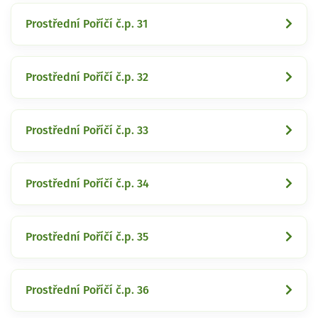
Prostřední Poříčí č.p. 31
Prostřední Poříčí č.p. 32
Prostřední Poříčí č.p. 33
Prostřední Poříčí č.p. 34
Prostřední Poříčí č.p. 35
Prostřední Poříčí č.p. 36