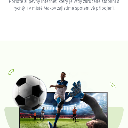
Pořiďte si pevný internet, který je vždy zaručeně stabilní a
rychlý. I v místě Makov zajistíme spolehlivé připojení.