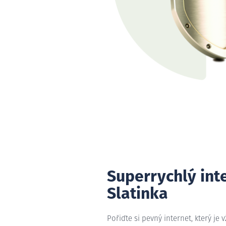
Superrychlý int
Slatinka
Pořiďte si pevný internet, který je 