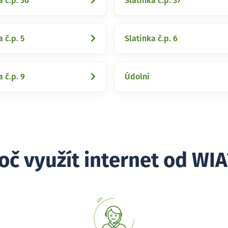
a č.p. 36
Slatinka č.p. 37
 č.p. 5
Slatinka č.p. 6
a č.p. 9
Údolní
oč využít internet od WIA