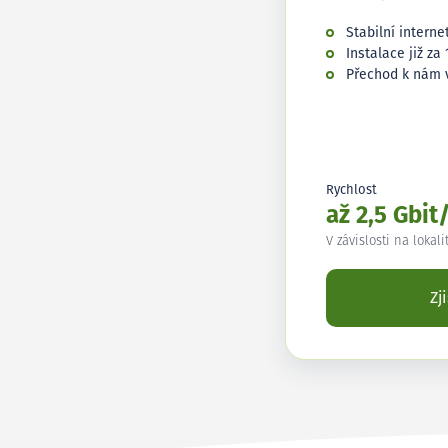
Stabilní interne
Instalace již za 
Přechod k nám 
Rychlost
až 2,5 Gbit
V závislosti na lokali
Zj