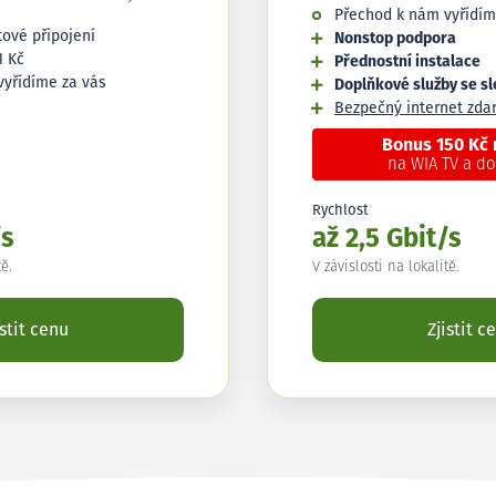
Přechod k nám vyřídím
tové připojení
Nonstop podpora
1 Kč
Přednostní instalace
vyřídíme za vás
Doplňkové služby se s
Bezpečný internet zd
Bonus 150 Kč
na WIA TV a d
Rychlost
/s
až 2,5 Gbit/s
tě.
V závislosti na lokalitě.
istit cenu
Zjistit c