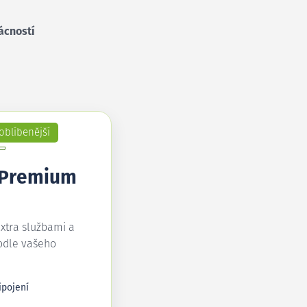
ácností
oblíbenější
 Premium
extra službami a
odle vašeho
ipojení