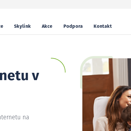
ze
Skylink
Akce
Podpora
Kontakt
netu v
nternetu na