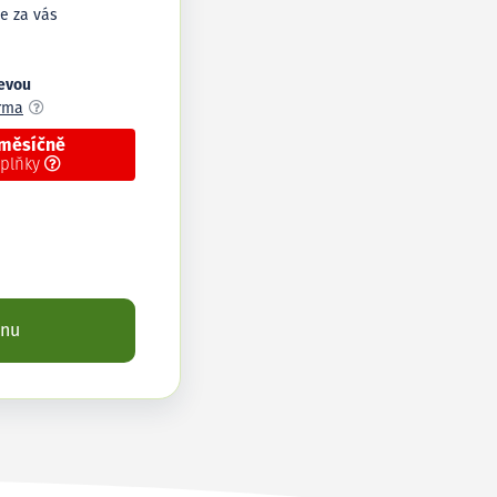
e za vás
levou
arma
 měsíčně
oplňky
enu