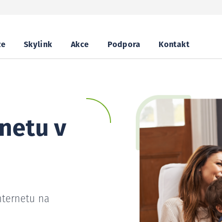
ze
Skylink
Akce
Podpora
Kontakt
netu v
nternetu na