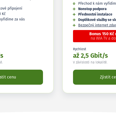
Přechod k nám vyřídím
tové připojení
Nonstop podpora
1 Kč
Přednostní instalace
vyřídíme za vás
Doplňkové služby se s
Bezpečný internet zd
Bonus 150 Kč
na WIA TV a d
Rychlost
/s
až 2,5 Gbit/s
tě.
V závislosti na lokalitě.
istit cenu
Zjistit c