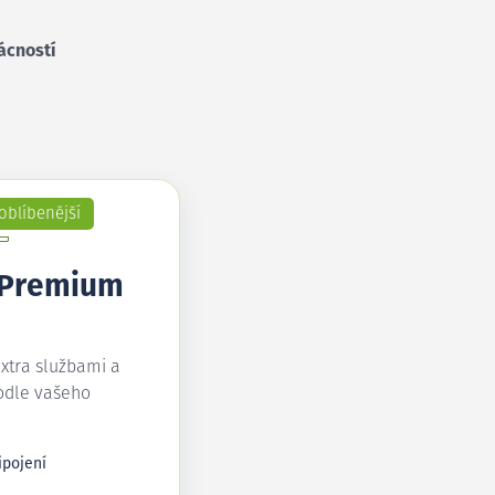
ácností
oblíbenější
 Premium
extra službami a
odle vašeho
ipojení