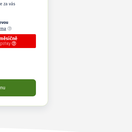
e za vás
levou
arma
 měsíčně
oplňky
enu