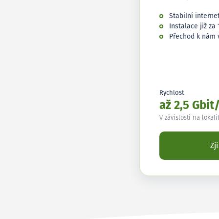
Stabilní interne
Instalace již za 
Přechod k nám 
Rychlost
až 2,5 Gbit
V závislosti na lokali
Zj