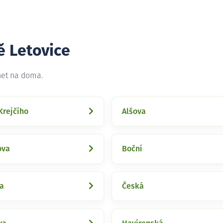
ě Letovice
net na doma.
Krejčího
Alšova
ova
Boční
a
Česká