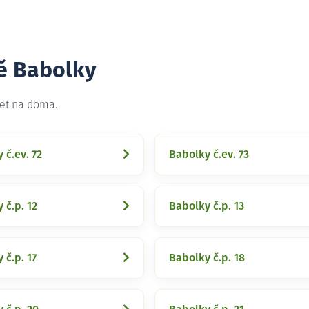
tě Babolky
net na doma.
 č.ev. 72
Babolky č.ev. 73
 č.p. 12
Babolky č.p. 13
 č.p. 17
Babolky č.p. 18