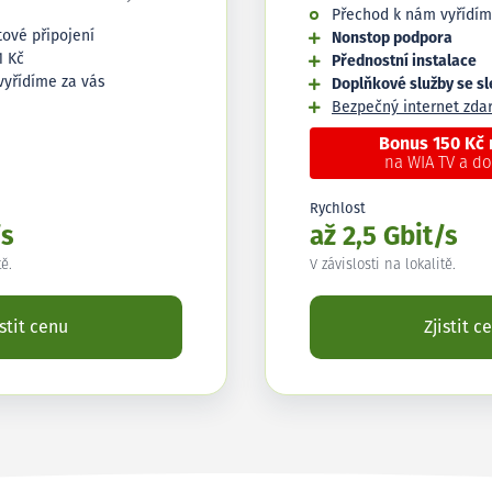
Přechod k nám vyřídím
tové připojení
Nonstop podpora
1 Kč
Přednostní instalace
vyřídíme za vás
Doplňkové služby se s
Bezpečný internet zd
Bonus 150 Kč
na WIA TV a d
Rychlost
/s
až 2,5 Gbit/s
tě.
V závislosti na lokalitě.
istit cenu
Zjistit c