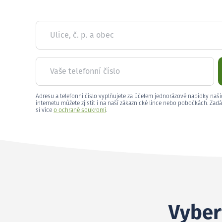
Ulice, č. p. a obec
Vaše telefonní číslo
Adresu a telefonní číslo vyplňujete za účelem jednorázové nabídky naši
internetu můžete zjistit i na naší zákaznické lince nebo pobočkách. Zadá
si více
o ochraně soukromí
.
Vyber