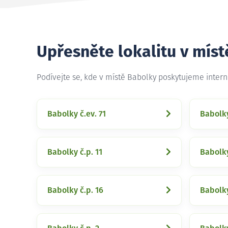
Upřesněte lokalitu v mís
Podívejte se, kde v místě Babolky poskytujeme inter
Babolky č.ev. 71
Babolky
Babolky č.p. 11
Babolky
Babolky č.p. 16
Babolky