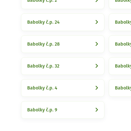
Babolky č.p. 2
Babolky
Babolky č.p. 24
Babolky
Babolky č.p. 28
Babolky
Babolky č.p. 32
Babolky
Babolky č.p. 4
Babolky
Babolky č.p. 9