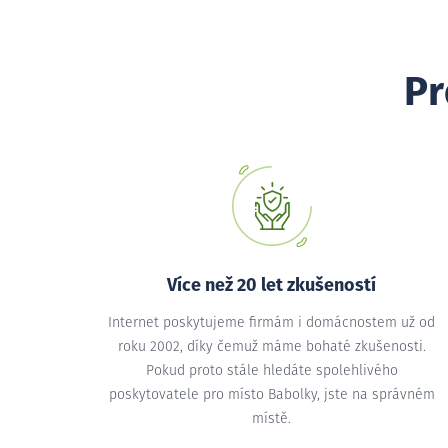
Pr
Více než 20 let zkušeností
Internet poskytujeme firmám i domácnostem už od
roku 2002, díky čemuž máme bohaté zkušenosti.
Pokud proto stále hledáte spolehlivého
poskytovatele pro místo Babolky, jste na správném
místě.