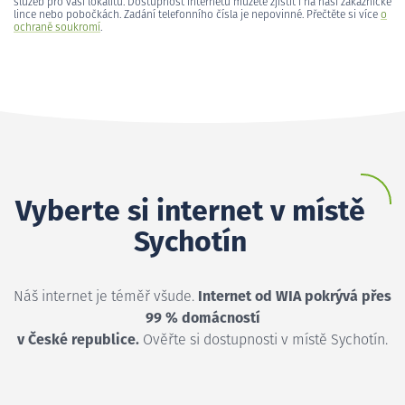
služeb pro vaši lokalitu. Dostupnost internetu můžete zjistit i na naší zákaznické
lince nebo pobočkách. Zadání telefonního čísla je nepovinné. Přečtěte si více
o
ochraně soukromí
.
Vyberte si internet v místě
Sychotín
Náš internet je téměř všude.
Internet od WIA pokrývá přes
99 % domácností
v České republice.
Ověřte si dostupnosti v místě Sychotín.