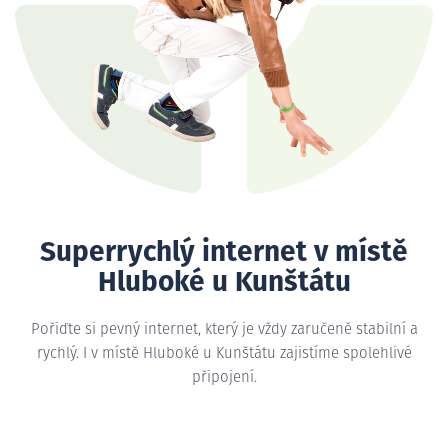
Superrychlý internet v místě
Hluboké u Kunštátu
Pořiďte si pevný internet, který je vždy zaručeně stabilní a
rychlý. I v místě Hluboké u Kunštátu zajistíme spolehlivé
připojení.