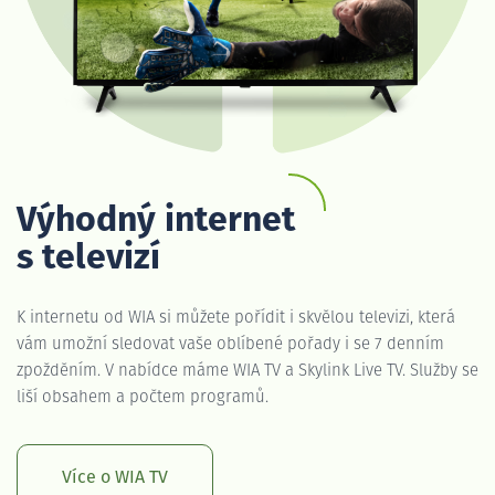
Výhodný internet
s televizí
K internetu od WIA si můžete pořídit i skvělou televizi, která
vám umožní sledovat vaše oblíbené pořady i se 7 denním
zpožděním. V nabídce máme WIA TV a Skylink Live TV. Služby se
liší obsahem a počtem programů.
Více o WIA TV