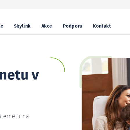
ze
Skylink
Akce
Podpora
Kontakt
netu v
nternetu na