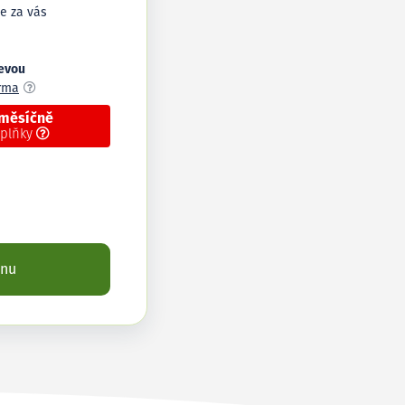
e za vás
levou
arma
 měsíčně
oplňky
enu