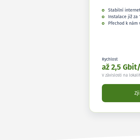
Stabilní interne
Instalace již za 
Přechod k nám 
Rychlost
až 2,5 Gbit
V závislosti na lokali
Zj