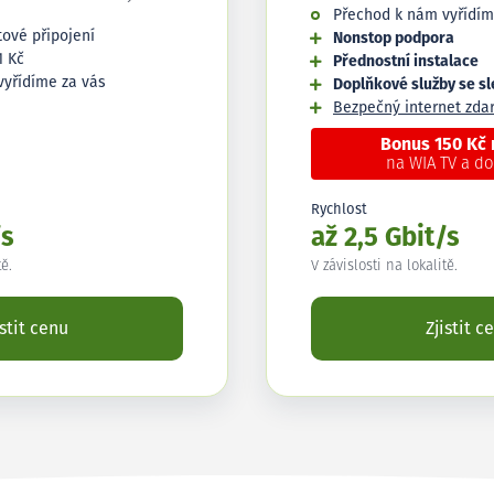
Přechod k nám vyřídím
tové připojení
Nonstop podpora
1 Kč
Přednostní instalace
vyřídíme za vás
Doplňkové služby se s
Bezpečný internet zd
Bonus 150 Kč
na WIA TV a d
Rychlost
/s
až 2,5 Gbit/s
tě.
V závislosti na lokalitě.
istit cenu
Zjistit c