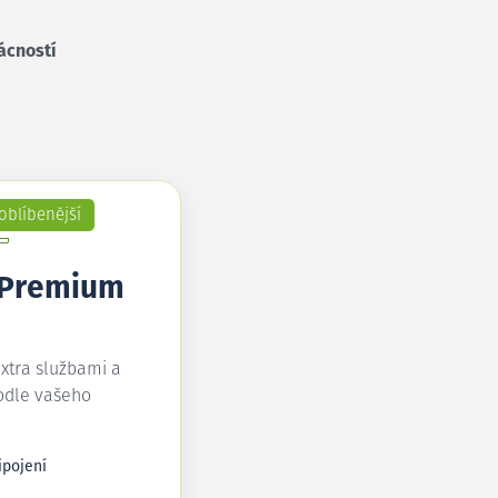
ácností
oblíbenější
 Premium
extra službami a
odle vašeho
ipojení