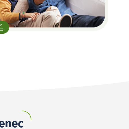
řenec