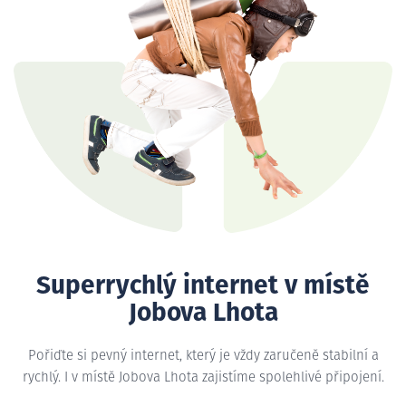
Superrychlý internet v místě
Jobova Lhota
Pořiďte si pevný internet, který je vždy zaručeně stabilní a
rychlý. I v místě Jobova Lhota zajistíme spolehlivé připojení.