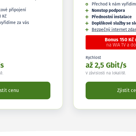
Přechod k nám vyřídím
tové připojení
Nonstop podpora
1 Kč
Přednostní instalace
vyřídíme za vás
Doplňkové služby se s
Bezpečný internet zd
Bonus 150 Kč
na WIA TV a d
Rychlost
/s
až 2,5 Gbit/s
tě.
V závislosti na lokalitě.
istit cenu
Zjistit c