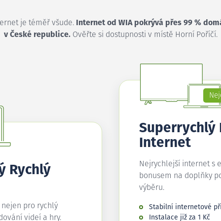
ternet je téměř všude.
Internet od WIA pokrývá přes 99 % dom
v České republice.
Ověřte si dostupnosti v místě Horní Poříčí.
Nej
Superrychlý
Internet
Nejrychlejší internet s 
ý Rychlý
bonusem na doplňky p
výběru.
í nejen pro rychlý
Stabilní internetové př
edování videí a hry.
Instalace již za 1 Kč