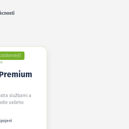
ácností
oblíbenější
 Premium
extra službami a
odle vašeho
ipojení