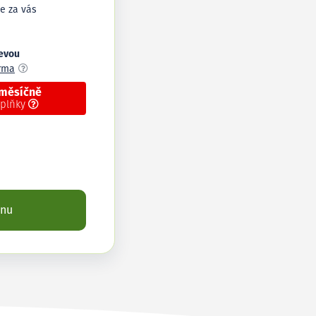
e za vás
levou
arma
 měsíčně
oplňky
enu