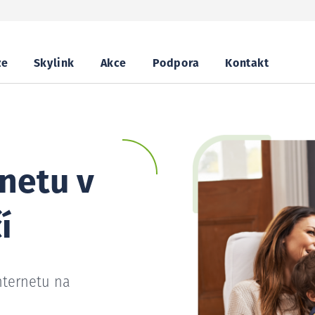
ze
Skylink
Akce
Podpora
Kontakt
netu v
í
nternetu na