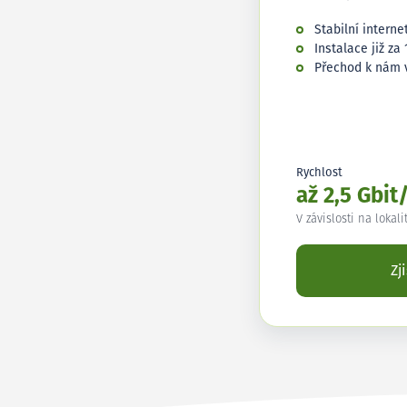
Stabilní interne
Instalace již za 
Přechod k nám 
Rychlost
až 2,5 Gbit
V závislosti na lokali
Zj