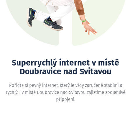
Superrychlý internet v místě
Doubravice nad Svitavou
Pořiďte si pevný internet, který je vždy zaručeně stabilní a
rychlý. I v místě Doubravice nad Svitavou zajistíme spolehlivé
připojení.