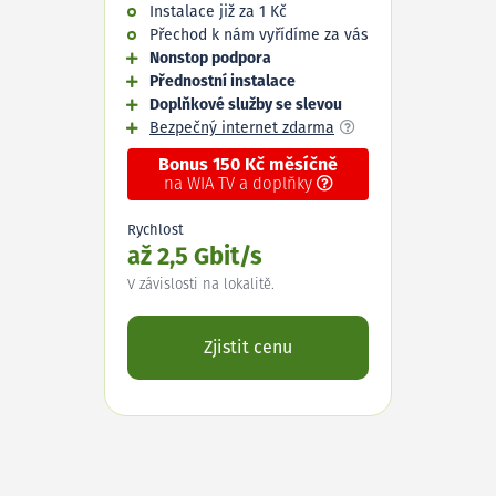
Instalace již za 1 Kč
Přechod k nám vyřídíme za vás
Nonstop podpora
Přednostní instalace
Doplňkové služby se slevou
Bezpečný internet zdarma
Bonus 150 Kč měsíčně
na WIA TV a doplňky
Rychlost
až 2,5 Gbit/s
V závislosti na lokalitě.
Zjistit cenu