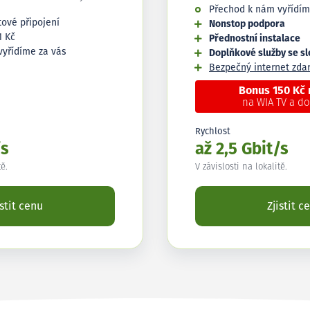
Přechod k nám vyřídím
tové připojení
Nonstop podpora
1 Kč
Přednostní instalace
vyřídíme za vás
Doplňkové služby se s
Bezpečný internet zd
Bonus 150 Kč
na WIA TV a d
Rychlost
/s
až 2,5 Gbit/s
tě.
V závislosti na lokalitě.
istit cenu
Zjistit c