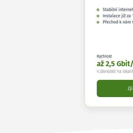
Stabilní interne
Instalace již za 
Přechod k nám 
Rychlost
až 2,5 Gbit
V závislosti na lokali
Zj