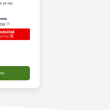
e za vás
levou
arma
 měsíčně
oplňky
enu