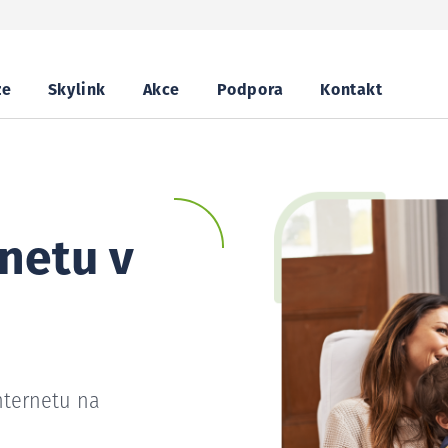
ze
Skylink
Akce
Podpora
Kontakt
netu v
nternetu na