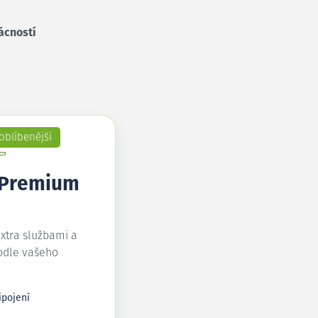
ácností
oblíbenější
 Premium
extra službami a
odle vašeho
ipojení