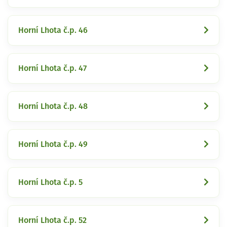
Horní Lhota č.p. 46
Horní Lhota č.p. 47
Horní Lhota č.p. 48
Horní Lhota č.p. 49
Horní Lhota č.p. 5
Horní Lhota č.p. 52