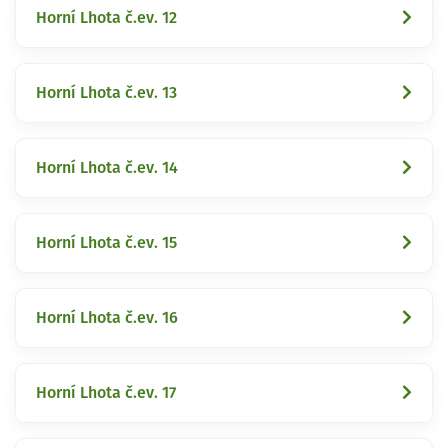
Horní Lhota č.ev. 12
Horní Lhota č.ev. 13
Horní Lhota č.ev. 14
Horní Lhota č.ev. 15
Horní Lhota č.ev. 16
Horní Lhota č.ev. 17