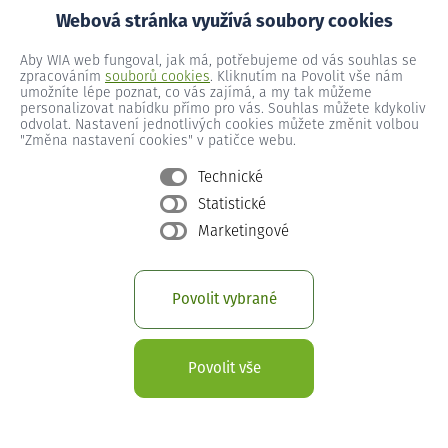
Webová stránka využívá soubory cookies
Aby WIA web fungoval, jak má, potřebujeme od vás souhlas se
Horní Lhota č.p. 68
zpracováním
souborů cookies
. Kliknutím na Povolit vše nám
umožníte lépe poznat, co vás zajímá, a my tak můžeme
personalizovat nabídku přímo pro vás. Souhlas můžete kdykoliv
odvolat. Nastavení jednotlivých cookies můžete změnit volbou
Horní Lhota č.p. 69
"Změna nastavení cookies" v patičce webu.
Technické
Statistické
Horní Lhota č.p. 7
Marketingové
Horní Lhota č.p. 70
Povolit vybrané
Horní Lhota č.p. 71
Povolit vše
Horní Lhota č.p. 72