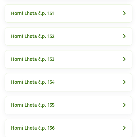
Horní Lhota č.p. 151
Horní Lhota č.p. 152
Horní Lhota č.p. 153
Horní Lhota č.p. 154
Horní Lhota č.p. 155
Horní Lhota č.p. 156