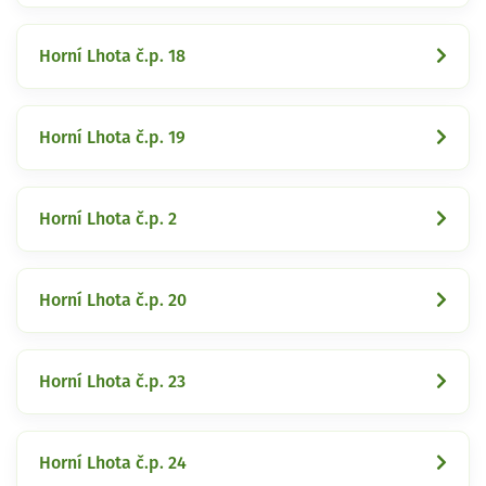
Horní Lhota č.p. 18
Horní Lhota č.p. 19
Horní Lhota č.p. 2
Horní Lhota č.p. 20
Horní Lhota č.p. 23
Horní Lhota č.p. 24