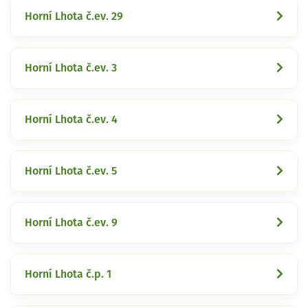
Horní Lhota č.ev. 29
Horní Lhota č.ev. 3
Horní Lhota č.ev. 4
Horní Lhota č.ev. 5
Horní Lhota č.ev. 9
Horní Lhota č.p. 1