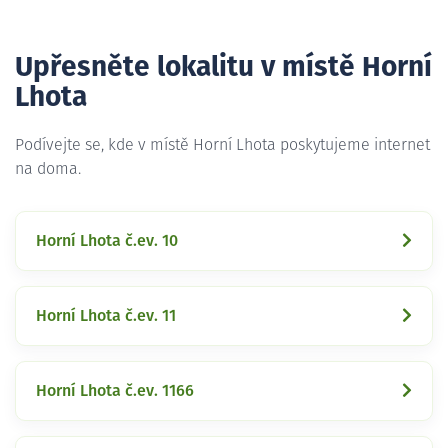
Upřesněte lokalitu v místě Horní
Lhota
Podívejte se, kde v místě Horní Lhota poskytujeme internet
na doma.
Horní Lhota č.ev. 10
Horní Lhota č.ev. 11
Horní Lhota č.ev. 1166