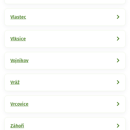
Vlastec
Vlksice
Vojníkov
Vráž
Vrcovice
Záhoří