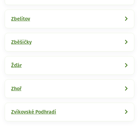
Zbelítov
Zběšičky
Žďár
Zhoř
Zvíkovské Podhradí