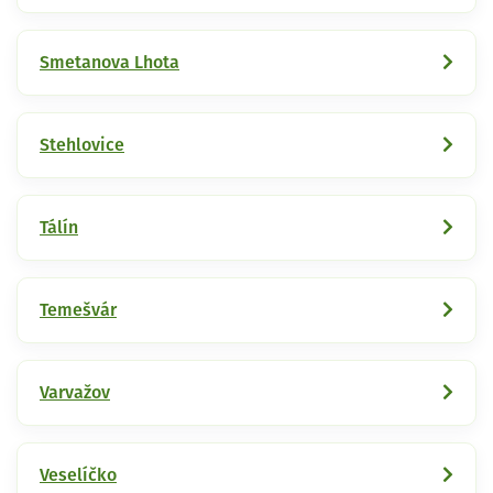
Smetanova Lhota
Stehlovice
Tálín
Temešvár
Varvažov
Veselíčko