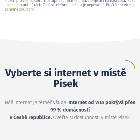
služeb pro vaši lokalitu. Dostupnost internetu můžete zjistit i na naší zákaznické
lince nebo pobočkách. Zadání telefonního čísla je nepovinné. Přečtěte si více
o
ochraně soukromí
.
Vyberte si internet v místě
Písek
Náš internet je téměř všude.
Internet od WIA pokrývá přes
99 % domácností
v České republice.
Ověřte si dostupnosti v místě Písek.