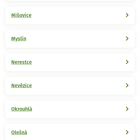
Mišovice
Myslín
Nerestce
Nevězice
Okrouhlá
Olešná