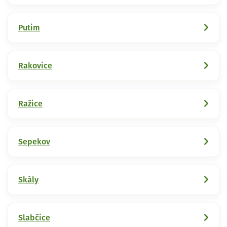
Putim
Rakovice
Ražice
Sepekov
Skály
Slabčice