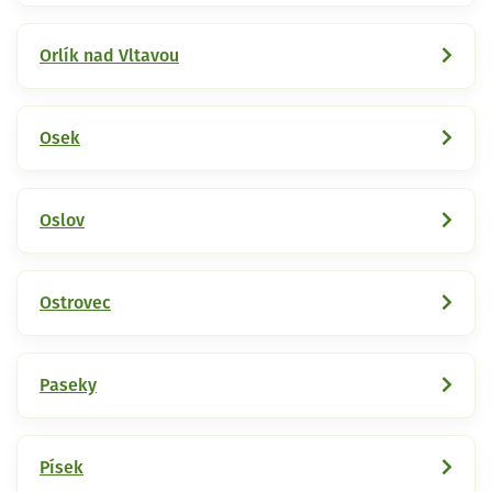
Orlík nad Vltavou
Osek
Oslov
Ostrovec
Paseky
Písek